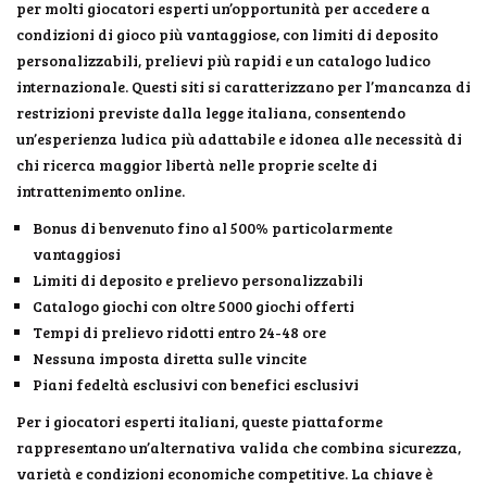
per molti giocatori esperti un’opportunità per accedere a
condizioni di gioco più vantaggiose, con limiti di deposito
personalizzabili, prelievi più rapidi e un catalogo ludico
internazionale. Questi siti si caratterizzano per l’mancanza di
restrizioni previste dalla legge italiana, consentendo
un’esperienza ludica più adattabile e idonea alle necessità di
chi ricerca maggior libertà nelle proprie scelte di
intrattenimento online.
Bonus di benvenuto fino al 500% particolarmente
vantaggiosi
Limiti di deposito e prelievo personalizzabili
Catalogo giochi con oltre 5000 giochi offerti
Tempi di prelievo ridotti entro 24-48 ore
Nessuna imposta diretta sulle vincite
Piani fedeltà esclusivi con benefici esclusivi
Per i giocatori esperti italiani, queste piattaforme
rappresentano un’alternativa valida che combina sicurezza,
varietà e condizioni economiche competitive. La chiave è