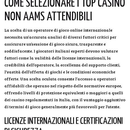
COME SELEZIONARE I TOP CASINO
NON AAMS ATTENDIBILI
La scelta di un operatore di gioco online internazionale
necessita un’accurata analisi di diversi fattori critici per
assicurare un’sessione di gioco sicura, trasparente e
soddisfacente. I giocatori italiani esperti devono valutare
fattori come la validità delle licenze internazionali, la
credibilità dell’operatore, la eccellenza del supporto clienti,
l’vastità dell’offerta di giochi e le condizioni economiche
offerte. Una scelta oculata consente l’accesso a operatori
affidabili che operano nel rispetto delle normative europee,
offrendo livelli di protezione equivalenti o maggiori a quelli
dei casino regolamentati in Italia, con il vantaggio aggiuntivo
di termini di gioco generalmente più favorevoli per l’utente.
LICENZE INTERNAZIONALI E CERTIFICAZIONI