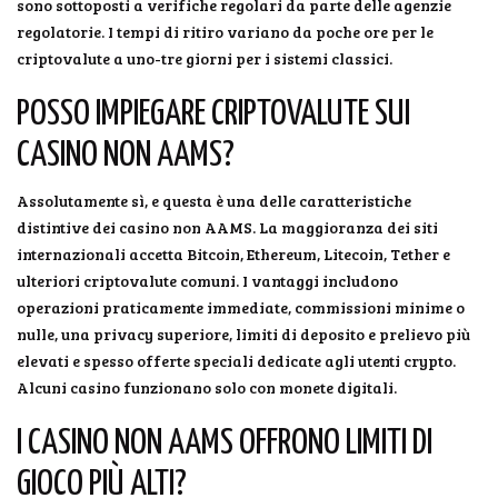
sono sottoposti a verifiche regolari da parte delle agenzie
regolatorie. I tempi di ritiro variano da poche ore per le
criptovalute a uno-tre giorni per i sistemi classici.
POSSO IMPIEGARE CRIPTOVALUTE SUI
CASINO NON AAMS?
Assolutamente sì, e questa è una delle caratteristiche
distintive dei casino non AAMS. La maggioranza dei siti
internazionali accetta Bitcoin, Ethereum, Litecoin, Tether e
ulteriori criptovalute comuni. I vantaggi includono
operazioni praticamente immediate, commissioni minime o
nulle, una privacy superiore, limiti di deposito e prelievo più
elevati e spesso offerte speciali dedicate agli utenti crypto.
Alcuni casino funzionano solo con monete digitali.
I CASINO NON AAMS OFFRONO LIMITI DI
GIOCO PIÙ ALTI?